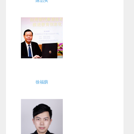
陈启买
徐福荫